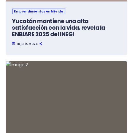
Emprendimientos en Mérida
Yucatán mantiene una alta
satisfacción con la vida, revela la
ENBIARE 2025 del INEGI
today
18 julio, 2026