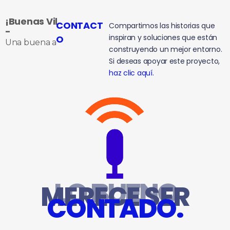
¡Buenas Vibras!
CONTACT
Compartimos las historias que
-
inspiran y soluciones que están
O
Una buena actitud también cambia el día.
construyendo un mejor entorno.
Si deseas apoyar este proyecto,
haz clic aquí.
LO BUENO
MERECE SER
CONTADO.