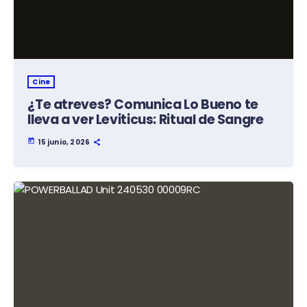
Cine
¿Te atreves? Comunica Lo Bueno te
lleva a ver Leviticus: Ritual de Sangre
today
15 junio, 2026