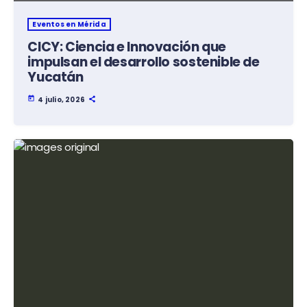
Eventos en Mérida
CICY: Ciencia e Innovación que
impulsan el desarrollo sostenible de
Yucatán
today
4 julio, 2026