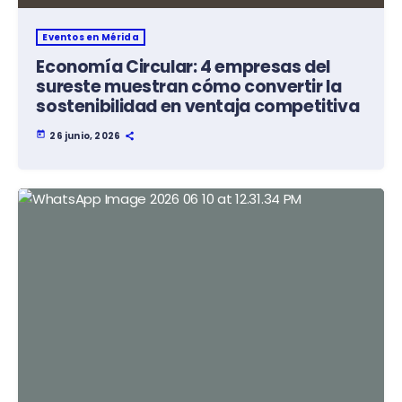
Eventos en Mérida
Economía Circular: 4 empresas del
sureste muestran cómo convertir la
sostenibilidad en ventaja competitiva
today
26 junio, 2026