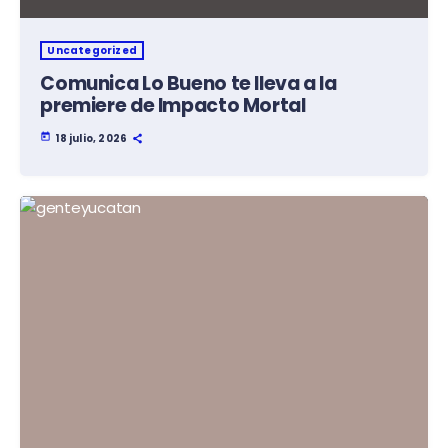
Uncategorized
Comunica Lo Bueno te lleva a la
premiere de Impacto Mortal
today
18 julio, 2026