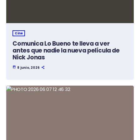
Cine
Comunica Lo Bueno te lleva a ver
antes que nadie la nueva película de
Nick Jonas
today
8 junio, 2026