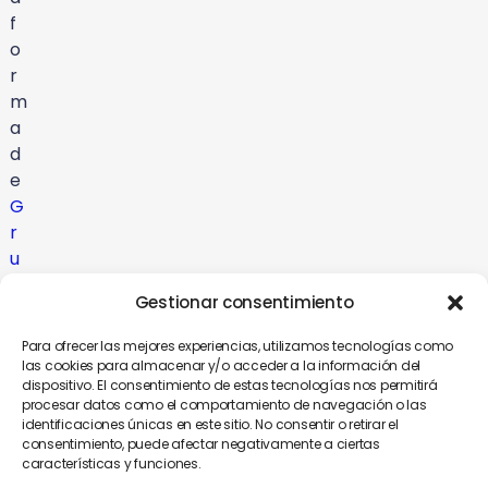
f
o
r
m
a
d
e
G
r
u
p
Gestionar consentimiento
o
C
Para ofrecer las mejores experiencias, utilizamos tecnologías como
o
las cookies para almacenar y/o acceder a la información del
dispositivo. El consentimiento de estas tecnologías nos permitirá
m
procesar datos como el comportamiento de navegación o las
u
identificaciones únicas en este sitio. No consentir o retirar el
n
consentimiento, puede afectar negativamente a ciertas
características y funciones.
i