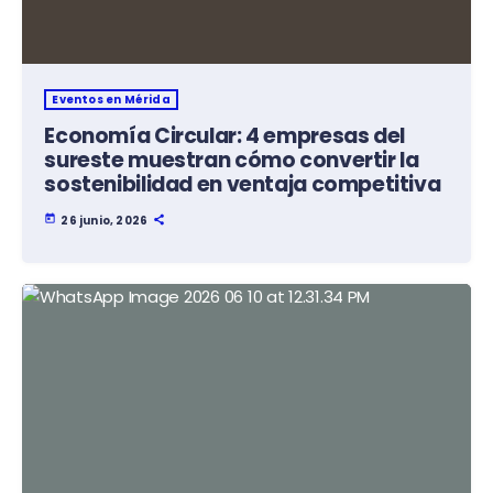
Eventos en Mérida
Economía Circular: 4 empresas del
sureste muestran cómo convertir la
sostenibilidad en ventaja competitiva
today
26 junio, 2026