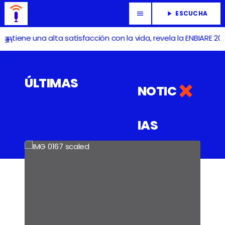
ESCUCHA
menu
play_arrow
 alta satisfacción con la vida, revela la ENBIARE 2025 del INEG
ÚLTIMAS
NOTIC
IAS