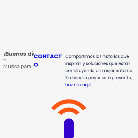
¡Buenos días!
CONTACT
Compartimos las historias que
-
inspiran y soluciones que están
O
Musica para hacerte compañía
construyendo un mejor entorno.
Si deseas apoyar este proyecto,
haz clic aquí.