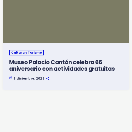
Cultura y Turismo
Museo Palacio Cantón celebra 66
aniversario con actividades gratuitas
today
8 diciembre, 2025