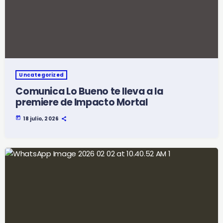
Uncategorized
Comunica Lo Bueno te lleva a la
premiere de Impacto Mortal
today
18 julio, 2026