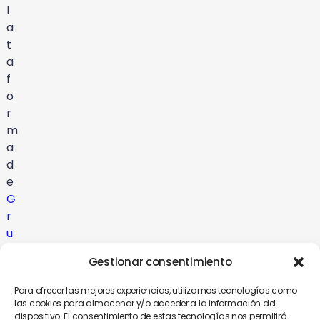
l
a
t
a
f
o
r
m
a
d
e
G
r
u
p
Gestionar consentimiento
o
C
Para ofrecer las mejores experiencias, utilizamos tecnologías como
o
las cookies para almacenar y/o acceder a la información del
dispositivo. El consentimiento de estas tecnologías nos permitirá
m