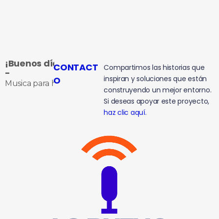
¡Buenos días!
CONTACT
Compartimos las historias que
-
inspiran y soluciones que están
O
Musica para hacerte compañía
construyendo un mejor entorno.
Si deseas apoyar este proyecto,
haz clic aquí.