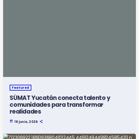
Featured
SÚMAT Yucatán conecta talento y
comunidades para transformar
realidades
today
18 junio, 2026