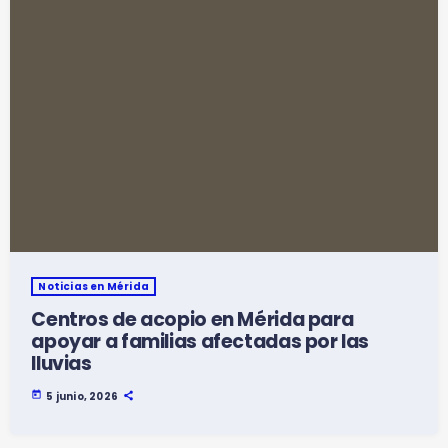
Noticias en Mérida
Centros de acopio en Mérida para
apoyar a familias afectadas por las
lluvias
today
5 junio, 2026