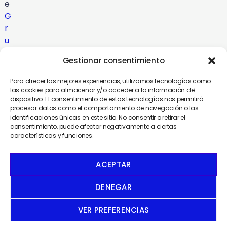
e
G
r
u
p
Gestionar consentimiento
o
C
Para ofrecer las mejores experiencias, utilizamos tecnologías como
o
las cookies para almacenar y/o acceder a la información del
dispositivo. El consentimiento de estas tecnologías nos permitirá
m
procesar datos como el comportamiento de navegación o las
u
identificaciones únicas en este sitio. No consentir o retirar el
n
consentimiento, puede afectar negativamente a ciertas
características y funciones.
i
c
a
ACEPTAR
DENEGAR
VER PREFERENCIAS