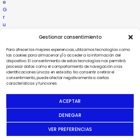
e
G
r
u
p
Gestionar consentimiento
o
C
Para ofrecer las mejores experiencias, utilizamos tecnologías como
o
las cookies para almacenar y/o acceder a la información del
dispositivo. El consentimiento de estas tecnologías nos permitirá
m
procesar datos como el comportamiento de navegación o las
u
identificaciones únicas en este sitio. No consentir o retirar el
n
consentimiento, puede afectar negativamente a ciertas
características y funciones.
i
c
a
ACEPTAR
DENEGAR
VER PREFERENCIAS