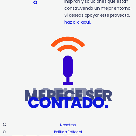
inspiran y soluciones que están
O
construyendo un mejor entorno.
Si deseas apoyar este proyecto,
haz clic aquí.
LO BUENO
MERECE SER
CONTADO.
C
Nosotros
o
Política Editorial