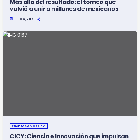
Más allá del resultado: el torneo que
volvió a unir a millones de mexicanos
today
6 julio, 2026
Eventos en Mérida
CICY: Ciencia e Innovación que impulsan