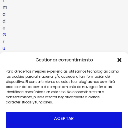
r
m
a
d
e
G
r
u
p
Gestionar consentimiento
o
C
Para ofrecer las mejores experiencias, utilizamos tecnologías como
o
las cookies para almacenar y/o acceder a la información del
dispositivo. El consentimiento de estas tecnologías nos permitirá
m
procesar datos como el comportamiento de navegación o las
u
identificaciones únicas en este sitio. No consentir o retirar el
n
consentimiento, puede afectar negativamente a ciertas
características y funciones.
i
c
a
ACEPTAR