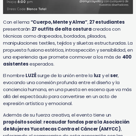
Con el lema
“Cuerpo, Mente y Alma”
,
27 estudiantes
presentarán
27 outfits de alta costura
creados con
técnicas como drapeados, bordados, plisados,
manipulaciones textiles, tejidos y siluetas estructuradas. La
propuesta fusiona estética, introspección y sensibilidad, en
una experiencia que promete conmover a los más de
400
asistentes
esperados.
El nombre
LUZÉ
surge de la unión entre la
luz
y el
ser
,
evocando una conexión profunda entre el diseño y la
conciencia humana, en una puesta en escena que va más
allá del espectáculo para convertirse en un acto de
expresión artística y emocional.
Además de su fuerza creativa, el evento tiene un
propósito social
:
recaudar fondos para la Asociación
de Mujeres Yucatecas Contra el Cáncer (AMYCC)
,
reforzando el compromiso de esta generación con las