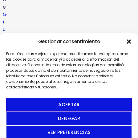
e
G
r
u
p
Gestionar consentimiento
o
C
Para ofrecer las mejores experiencias, utilizamos tecnologías como
o
las cookies para almacenar y/o acceder a la información del
dispositivo. El consentimiento de estas tecnologías nos permitirá
m
procesar datos como el comportamiento de navegación o las
u
identificaciones únicas en este sitio. No consentir o retirar el
n
consentimiento, puede afectar negativamente a ciertas
características y funciones.
i
c
a
ACEPTAR
DENEGAR
VER PREFERENCIAS