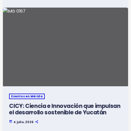
Eventos en Mérida
CICY: Ciencia e Innovación que impulsan
el desarrollo sostenible de Yucatán
today
4 julio, 2026