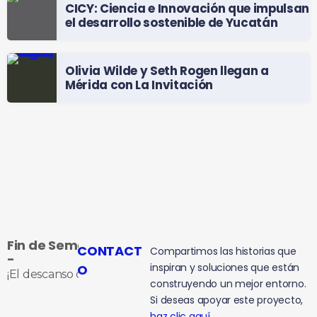
CICY: Ciencia e Innovación que impulsan
el desarrollo sostenible de Yucatán
Olivia Wilde y Seth Rogen llegan a
Mérida con La Invitación
Fin de Semana
CONTACT
Compartimos las historias que
-
inspiran y soluciones que están
O
¡El descanso que te ganaste!
construyendo un mejor entorno.
Si deseas apoyar este proyecto,
haz clic aquí.