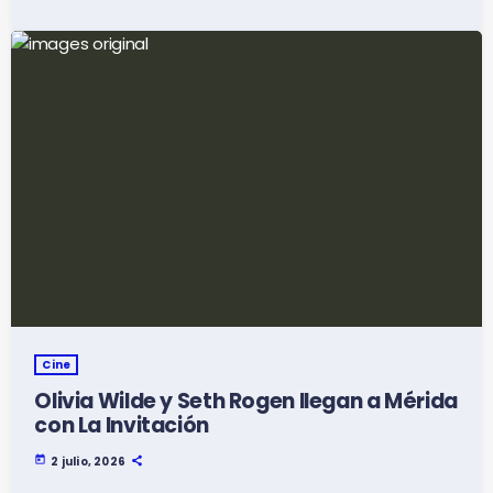
Cine
Olivia Wilde y Seth Rogen llegan a Mérida
con La Invitación
today
2 julio, 2026