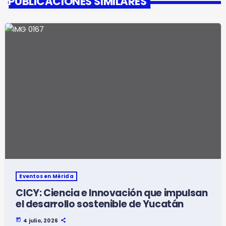
PUBLICACIONES SIMILARES
Eventos en Mérida
CICY: Ciencia e Innovación que impulsan
el desarrollo sostenible de Yucatán
today
4 julio, 2026