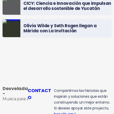
CICY: Ciencia e Innovación que impulsan
el desarrollo sostenible de Yucatán
Olivia Wilde y Seth Rogen llegan a
Mérida con La Invitación
Desvelada
CONTACT
Compartimos las historias que
-
inspiran y soluciones que están
O
Musica para acompañarte toda la noche
construyendo un mejor entorno.
Si deseas apoyar este proyecto,