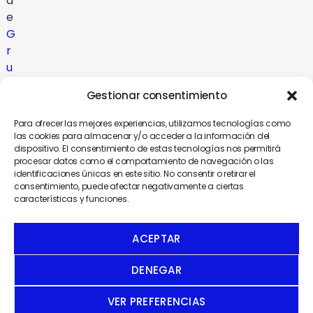
d
e
G
r
u
p
Gestionar consentimiento
o
C
Para ofrecer las mejores experiencias, utilizamos tecnologías como
o
las cookies para almacenar y/o acceder a la información del
dispositivo. El consentimiento de estas tecnologías nos permitirá
m
procesar datos como el comportamiento de navegación o las
u
identificaciones únicas en este sitio. No consentir o retirar el
n
consentimiento, puede afectar negativamente a ciertas
características y funciones.
i
c
a
ACEPTAR
DENEGAR
VER PREFERENCIAS