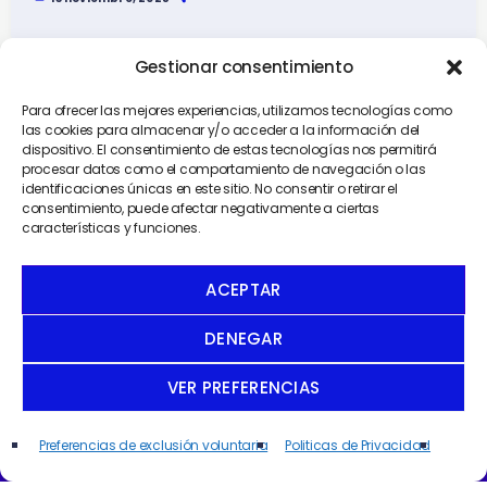
Gestionar consentimiento
Para ofrecer las mejores experiencias, utilizamos tecnologías como
las cookies para almacenar y/o acceder a la información del
dispositivo. El consentimiento de estas tecnologías nos permitirá
procesar datos como el comportamiento de navegación o las
identificaciones únicas en este sitio. No consentir o retirar el
consentimiento, puede afectar negativamente a ciertas
características y funciones.
ACEPTAR
DENEGAR
VER PREFERENCIAS
Cultura y Turismo
¡Confirmado! Mérida se viste de “Circo
Fin de Semana
play_arrow
Preferencias de exclusión voluntaria
Politicas de Privacidad
keyboard_arrow_right
Carnaval” en 2026: Una fiesta más
¡El descanso que te ganaste!
grande, segura e inclusiva