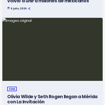
volvió a unir a millones de mexicanos
today
6 julio, 2026
Cine
Olivia Wilde y Seth Rogen llegan a Mérida
con La Invitación