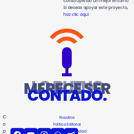
construyendo un mejor entorno.
Si deseas apoyar este proyecto,
haz clic aquí.
LO BUENO
MERECE SER
CONTADO.
C
Nosotros
o
Política Editorial
p
Politicas de Privacidad