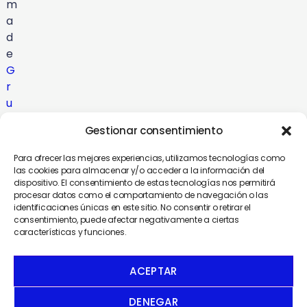
m
a
d
e
G
r
u
p
Gestionar consentimiento
o
C
Para ofrecer las mejores experiencias, utilizamos tecnologías como
o
las cookies para almacenar y/o acceder a la información del
dispositivo. El consentimiento de estas tecnologías nos permitirá
m
procesar datos como el comportamiento de navegación o las
u
identificaciones únicas en este sitio. No consentir o retirar el
n
consentimiento, puede afectar negativamente a ciertas
características y funciones.
i
c
a
ACEPTAR
DENEGAR