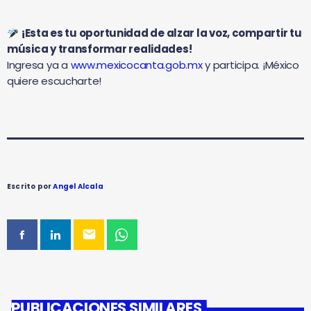
¡Esta es tu oportunidad de alzar la voz, compartir tu
música y transformar realidades!
Ingresa ya a
www.mexicocanta.gob.mx
y participa. ¡México
quiere escucharte!
Escrito por
Angel Alcala
email
PUBLICACIONES SIMILARES