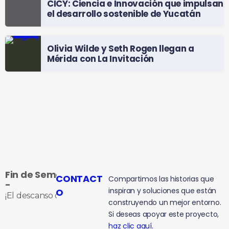
CICY: Ciencia e Innovación que impulsan
el desarrollo sostenible de Yucatán
Olivia Wilde y Seth Rogen llegan a
Mérida con La Invitación
Fin de Semana
CONTACT
Compartimos las historias que
-
inspiran y soluciones que están
O
¡El descanso que te ganaste!
construyendo un mejor entorno.
Si deseas apoyar este proyecto,
haz clic aquí.