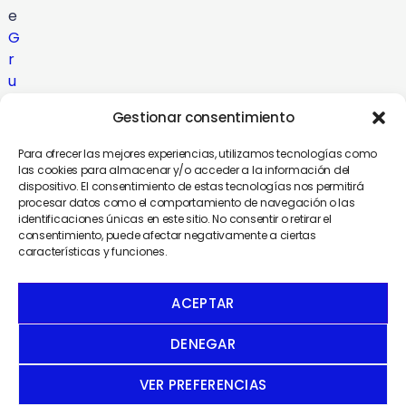
e
G
r
u
p
Gestionar consentimiento
o
C
Para ofrecer las mejores experiencias, utilizamos tecnologías como
o
las cookies para almacenar y/o acceder a la información del
dispositivo. El consentimiento de estas tecnologías nos permitirá
m
procesar datos como el comportamiento de navegación o las
u
identificaciones únicas en este sitio. No consentir o retirar el
n
consentimiento, puede afectar negativamente a ciertas
características y funciones.
i
c
a
ACEPTAR
DENEGAR
VER PREFERENCIAS