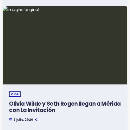
Cine
Olivia Wilde y Seth Rogen llegan a Mérida
con La Invitación
today
2 julio, 2026