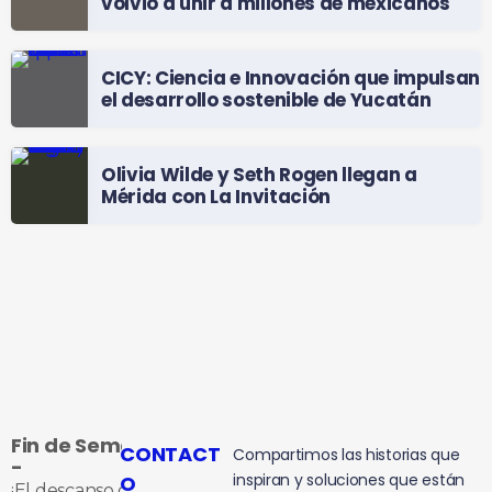
volvió a unir a millones de mexicanos
CICY: Ciencia e Innovación que impulsan
el desarrollo sostenible de Yucatán
Olivia Wilde y Seth Rogen llegan a
Mérida con La Invitación
Fin de Semana
CONTACT
Compartimos las historias que
-
inspiran y soluciones que están
O
¡El descanso que te ganaste!