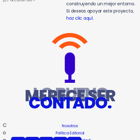
construyendo un mejor entorno.
Si deseas apoyar este proyecto,
haz clic aquí.
LO BUENO
MERECE SER
CONTADO.
C
Nosotros
o
Política Editorial