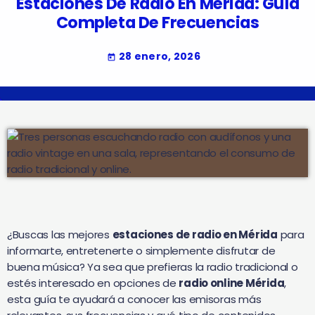
Estaciones De Radio En Mérida: Guía
Completa De Frecuencias
28 enero, 2026
today
¿Buscas las mejores
estaciones de radio en Mérida
para
informarte, entretenerte o simplemente disfrutar de
buena música? Ya sea que prefieras la radio tradicional o
estés interesado en opciones de
radio online Mérida
,
esta guía te ayudará a conocer las emisoras más