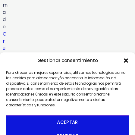
m
a
d
e
G
r
u
p
Gestionar consentimiento
o
C
Para ofrecer las mejores experiencias, utilizamos tecnologías como
o
las cookies para almacenar y/o acceder a la información del
dispositivo. El consentimiento de estas tecnologías nos permitirá
m
procesar datos como el comportamiento de navegación o las
u
identificaciones únicas en este sitio. No consentir o retirar el
n
consentimiento, puede afectar negativamente a ciertas
características y funciones.
i
c
a
ACEPTAR